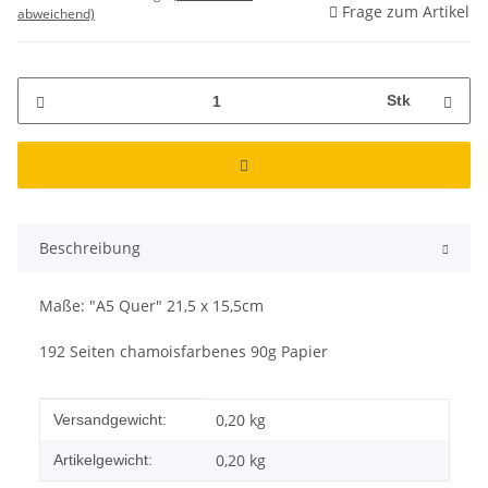
Frage zum Artikel
abweichend)
Stk
Beschreibung
Maße: "A5 Quer" 21,5 x 15,5cm
192 Seiten chamoisfarbenes 90g Papier
Produkteigenschaft
Wert
0,20 kg
Versandgewicht:
0,20
kg
Artikelgewicht: