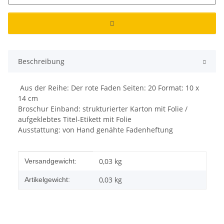
Beschreibung
Aus der Reihe: Der rote Faden Seiten: 20 Format: 10 x
14 cm
Broschur Einband: strukturierter Karton mit Folie /
aufgeklebtes Titel-Etikett mit Folie
Ausstattung: von Hand genähte Fadenheftung
Produkteigenschaft
Wert
0,03 kg
Versandgewicht:
0,03
kg
Artikelgewicht: