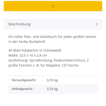
Beschreibung
Ein tolles Foto- und Gästebuch für jeden großen Anlass
in der Farbe Dunkelrot!
45 Blatt Fotokarton in Cremeweiß
Maße: 23,5 x 16 x 2,4 cm
Ausführung: Spiralbindung, Flexbundverschluss, 2
große Taschen z. B. für Negative, CD-Tasche
Produkteigenschaft
Wert
0,70 kg
Versandgewicht:
0,70
kg
Artikelgewicht: