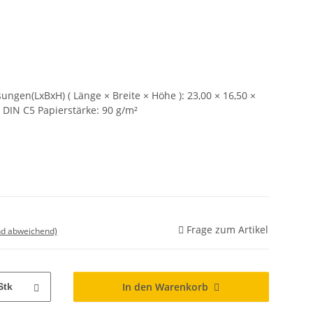
sungen(LxBxH) ( Länge × Breite × Höhe ): 23,00 × 16,50 ×
 DIN C5 Papierstärke: 90 g/m²
Frage zum Artikel
nd abweichend)
In den Warenkorb
Stk