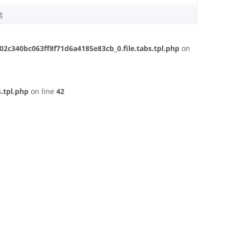
g
c340bc063ff8f71d6a4185e83cb_0.file.tabs.tpl.php
on
.tpl.php
on line
42