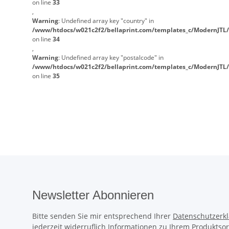
on line
33
,
Warning
: Undefined array key "country" in
/www/htdocs/w021c2f2/bellaprint.com/templates_c/ModernJTL/
on line
34
,
Warning
: Undefined array key "postalcode" in
/www/htdocs/w021c2f2/bellaprint.com/templates_c/ModernJTL/
on line
35
Newsletter Abonnieren
Bitte senden Sie mir entsprechend Ihrer
Datenschutzerk
jederzeit widerruflich Informationen zu Ihrem Produktsor