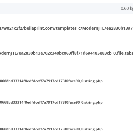
0,60
k
/w021c2f2/bellaprint.com/templates_c/ModernJTL/ea2830b13a702
ernJTL/ea2830b13a702c340bc063ff8f71d6a4185e83cb_0.file.tabs
0668bd33314f8edfdceff7a7917cd173f0face90_0.string.php
0668bd33314f8edfdceff7a7917cd173f0face90_0.string.php
0668bd33314f8edfdceff7a7917cd173f0face90_0.string.php