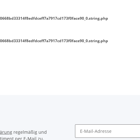
0668bd33314f8edfdceff7a7917cd173f0face90_0.string.php
0668bd33314f8edfdceff7a7917cd173f0face90_0.string.php
lärung
regelmäßig und
timent per E-Mail zu.