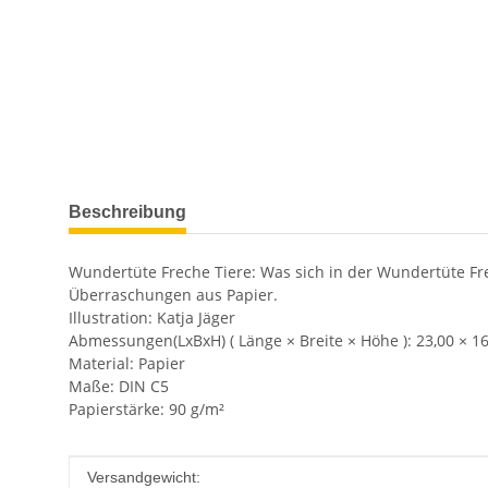
weitere Registerkarten anzeigen
Beschreibung
Wundertüte Freche Tiere: Was sich in der Wundertüte Frech
Überraschungen aus Papier.
Illustration: Katja Jäger
Abmessungen(LxBxH) ( Länge × Breite × Höhe ): 23,00 × 16
Material: Papier
Maße: DIN C5
Papierstärke: 90 g/m²
Produkteigenschaft
Wert
Versandgewicht: