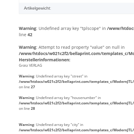
Artikelgewicht:
Warning
: Undefined array key "tplscope" in
/www/htdocs
line
42
Warning
: Attempt to read property "value" on null in
/www/htdocs/w021c2f2/bellaprint.com/templates_c/Mod
Herstellerinformationen:
Grätz VERLAG
Warning
: Undefined array key "street" in
/www/htdocs/w021c2f2/bellaprint.com/templates_c/ModernJTL/
on line
27
Warning
: Undefined array key "housenumber" in
/www/htdocs/w021c2f2/bellaprint.com/templates_c/ModernJTL/
on line
28
Warning
: Undefined array key "city" in
/www/htdocs/w021c2f2/bellaprint.com/templates_c/ModernJTL/