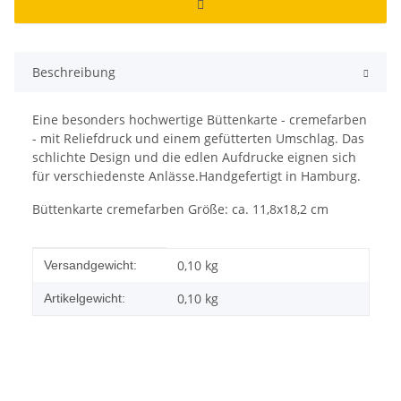
Beschreibung
Eine besonders hochwertige Büttenkarte - cremefarben
- mit Reliefdruck und einem gefütterten Umschlag. Das
schlichte Design und die edlen Aufdrucke eignen sich
für verschiedenste Anlässe.Handgefertigt in Hamburg.
Büttenkarte cremefarben Größe: ca. 11,8x18,2 cm
Produkteigenschaft
Wert
0,10 kg
Versandgewicht:
0,10
kg
Artikelgewicht: