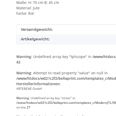
Maße: H: 70 cm B: 45 cm
Material: Jute
Farbe: Rot
Produkteigenschaft
Wert
Versandgewicht:
Artikelgewicht:
Warning
: Undefined array key "tplscope" in
/www/htdocs/
42
Warning
: Attempt to read property "value" on null in
/www/htdocs/w021c2f2/bellaprint.com/templates_c/Mode
Herstellerinformationen:
ARTEBENE GmbH
Warning
: Undefined array key "street" in
/www/htdocs/w021c2f2/bellaprint.com/templates_c/ModernJTL/06
on line
27