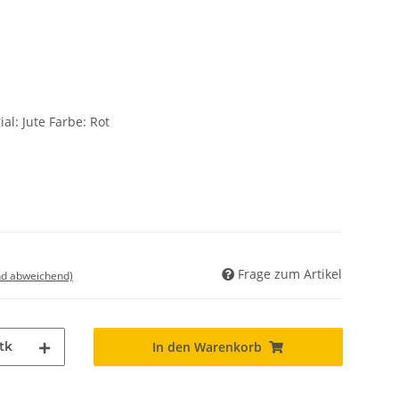
al: Jute Farbe: Rot
Frage zum Artikel
nd abweichend)
tk
In den Warenkorb