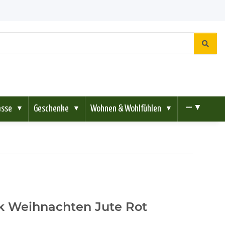
ässe
Geschenke
Wohnen & Wohlfühlen
••• ▼
▼
▼
▼
k Weihnachten Jute Rot