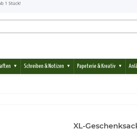
b 1 Stück!
aften
Schreiben & Notizen
Papeterie & Kreativ
Anl
▼
▼
▼
XL-Geschenksac