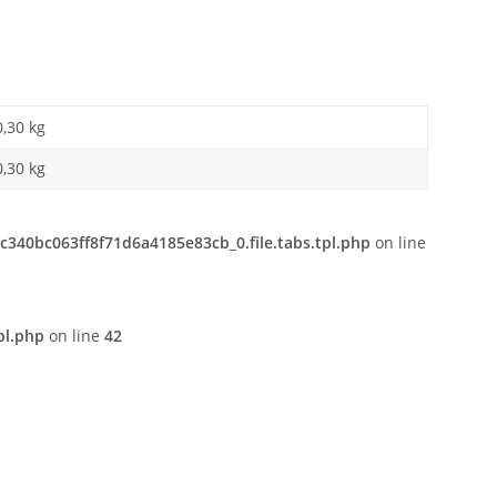
0,30 kg
0,30
kg
340bc063ff8f71d6a4185e83cb_0.file.tabs.tpl.php
on line
pl.php
on line
42