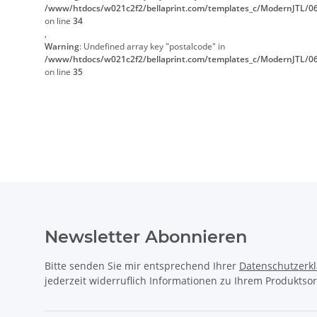
/www/htdocs/w021c2f2/bellaprint.com/templates_c/ModernJTL/06
on line
34
,
Warning
: Undefined array key "postalcode" in
/www/htdocs/w021c2f2/bellaprint.com/templates_c/ModernJTL/06
on line
35
Newsletter Abonnieren
Bitte senden Sie mir entsprechend Ihrer
Datenschutzerk
jederzeit widerruflich Informationen zu Ihrem Produktsor