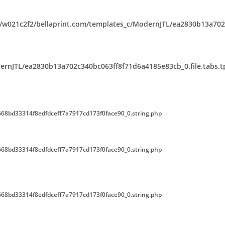
w021c2f2/bellaprint.com/templates_c/ModernJTL/ea2830b13a702c
rnJTL/ea2830b13a702c340bc063ff8f71d6a4185e83cb_0.file.tabs.t
68bd33314f8edfdceff7a7917cd173f0face90_0.string.php
68bd33314f8edfdceff7a7917cd173f0face90_0.string.php
68bd33314f8edfdceff7a7917cd173f0face90_0.string.php