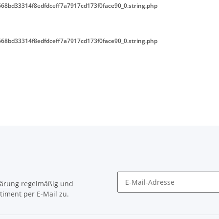
68bd33314f8edfdceff7a7917cd173f0face90_0.string.php
68bd33314f8edfdceff7a7917cd173f0face90_0.string.php
lärung
regelmäßig und
timent per E-Mail zu.
Newsletter Abonnieren