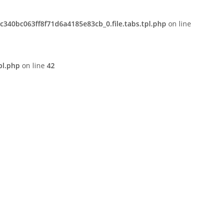
340bc063ff8f71d6a4185e83cb_0.file.tabs.tpl.php
on line
pl.php
on line
42