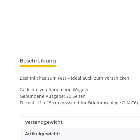
weitere Registerkarten anzeigen
Beschreibung
Besinnliches zum Fest – ideal auch zum Verschicken!
Gedichte von Annemarie Wagner
Gebundene Ausgabe: 20 Seiten
Format: 11 x 15 cm (passend für Briefumschläge DIN C6)
Produkteigenschaft
Wert
Versandgewicht:
Artikelgewicht: