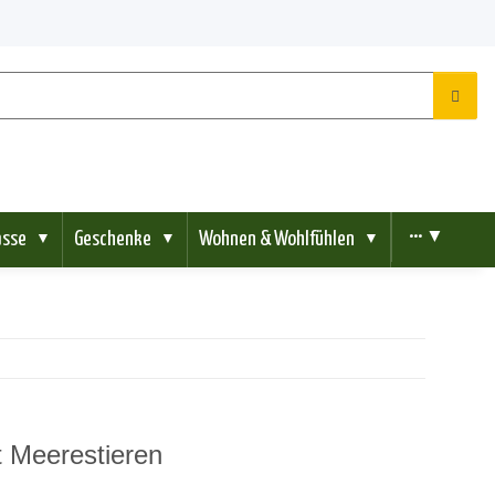
ässe
Geschenke
Wohnen & Wohlfühlen
••• ▼
▼
▼
▼
it Meerestieren