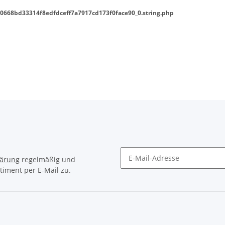
0668bd33314f8edfdceff7a7917cd173f0face90_0.string.php
lärung
regelmäßig und
timent per E-Mail zu.
Newsletter Abonnieren