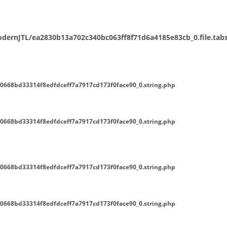
ernJTL/ea2830b13a702c340bc063ff8f71d6a4185e83cb_0.file.tabs
0668bd33314f8edfdceff7a7917cd173f0face90_0.string.php
0668bd33314f8edfdceff7a7917cd173f0face90_0.string.php
0668bd33314f8edfdceff7a7917cd173f0face90_0.string.php
0668bd33314f8edfdceff7a7917cd173f0face90_0.string.php