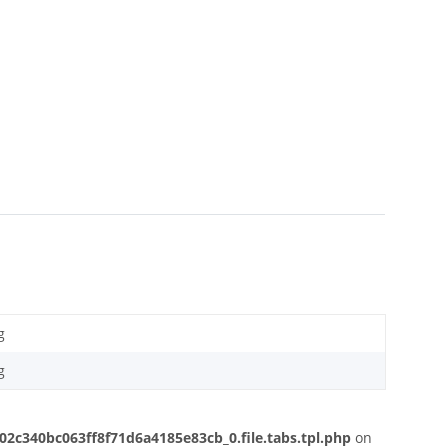
g
g
c340bc063ff8f71d6a4185e83cb_0.file.tabs.tpl.php
on