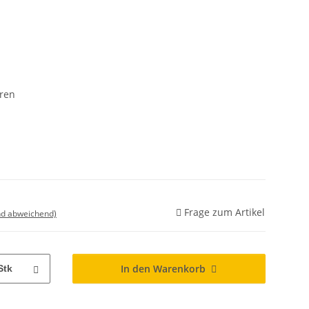
eren
Frage zum Artikel
nd abweichend)
In den Warenkorb
Stk