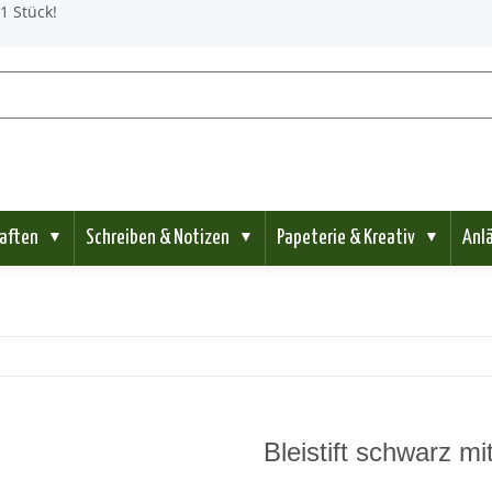
1 Stück!
aften
Schreiben & Notizen
Papeterie & Kreativ
Anl
▼
▼
▼
Bleistift schwarz m