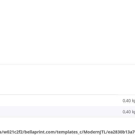
0,40 k
0,40
k
/w021c2f2/bellaprint.com/templates_c/ModernJTL/ea2830b13a702