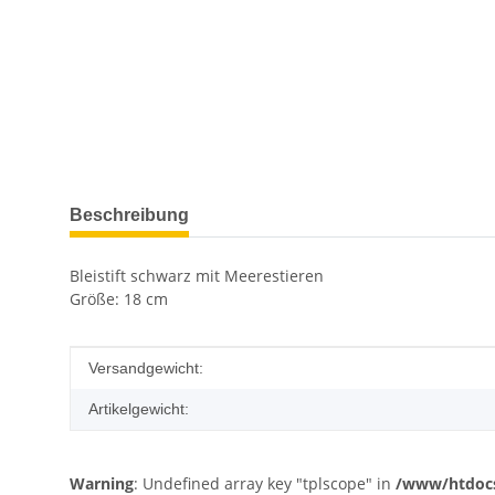
weitere Registerkarten anzeigen
Beschreibung
Bleistift schwarz mit Meerestieren
Größe: 18 cm
Produkteigenschaft
Wert
Versandgewicht:
Artikelgewicht:
Warning
: Undefined array key "tplscope" in
/www/htdocs