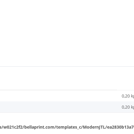
0,20 k
0,20
k
/w021c2f2/bellaprint.com/templates_c/ModernJTL/ea2830b13a702