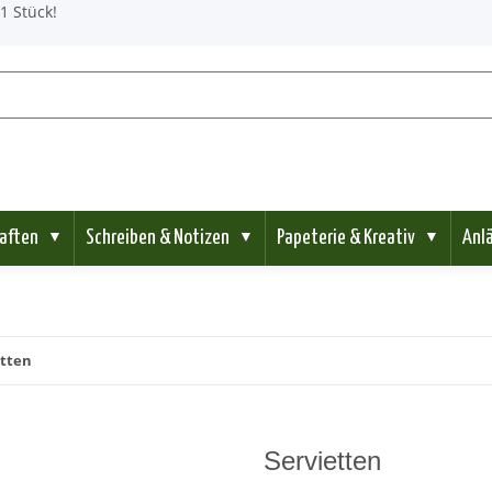
1 Stück!
aften
Schreiben & Notizen
Papeterie & Kreativ
Anl
▼
▼
▼
etten
Servietten