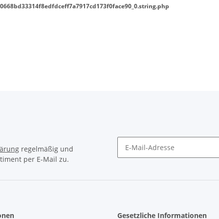
0668bd33314f8edfdceff7a7917cd173f0face90_0.string.php
lärung
regelmäßig und
timent per E-Mail zu.
Newsletter Abonnieren
onen
Gesetzliche Informationen