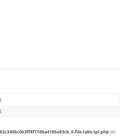
g
g
c340bc063ff8f71d6a4185e83cb_0.file.tabs.tpl.php
on