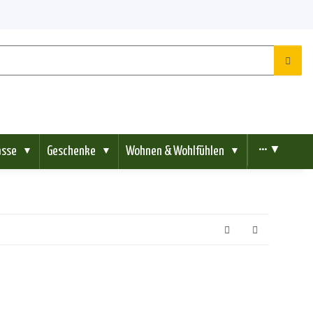
ässe
Geschenke
Wohnen & Wohlfühlen
••• ▼
▼
▼
▼