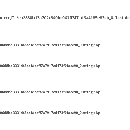
ernJTL/ea2830b13a702c340bc063ff8f71d6a4185e83cb_0.file.tabs
0668bd33314f8edfdceff7a7917cd173f0face90_0.string.php
0668bd33314f8edfdceff7a7917cd173f0face90_0.string.php
0668bd33314f8edfdceff7a7917cd173f0face90_0.string.php
0668bd33314f8edfdceff7a7917cd173f0face90_0.string.php