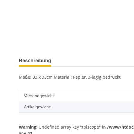
weitere Registerkarten anzeigen
Beschreibung
Maße: 33 x 33cm Material: Papier, 3-lagig bedruckt
Produkteigenschaft
Wert
Versandgewicht:
Artikelgewicht:
Warning
: Undefined array key "tplscope" in
/www/htdocs
line
42